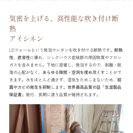
気密を上げる、高性能な吹き付け断
熱
アイシネン
LDフォームという発泡ウレタンを吹き付ける断熱です。
断熱
性、遮音性
に優れ、シックハウス症候群の原因物質やフロン
ガスを含みません。下地に密着し、発泡するので、剥離・脱
落の心配がなく、
あらゆる隙間・空洞を埋め尽くす
ことがで
きます。水をほとんど通さず、湿気をためこまないため、
結
露やカビの発生を抑制
します。
世界最高品質の証「生涯製品
保証書」
発行、長期に渡り品質が維持されます。