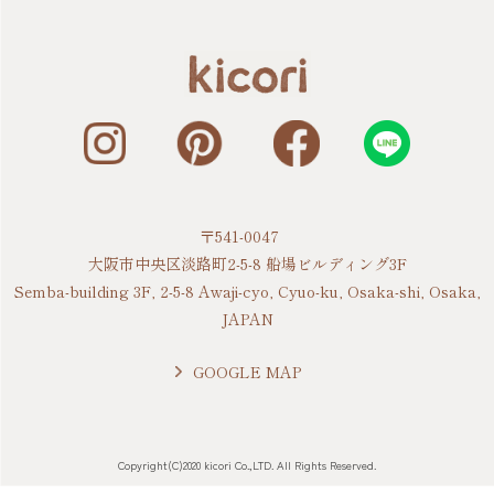
〒541-0047
大阪市中央区淡路町2-5-8 船場ビルディング3F
Semba-building 3F, 2-5-8 Awaji-cyo, Cyuo-ku, Osaka-shi, Osaka,
JAPAN
GOOGLE MAP
Copyright(C)2020 kicori Co.,LTD. All Rights Reserved.