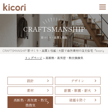
CRAFTSMANSHIP
家づくり・品質と性能
CRAFTSMANSHIP
家づくり・品質と性能
| 大阪で自然素材の注文住宅「kicori」
トップページ
>
高断熱・高気密・熱交換換気
設計
デザイン
素材
耐震・制震・耐火
高断熱・高気密・熱交
結露を防ぐ
換換気