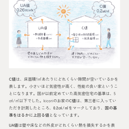
C値
は、床面積1㎡あたりにどれくらい隙間が空いているかを
表します。小さいほど気密性が高く、性能の良い家というこ
とになります。国が以前定めていた高気密住宅の基準は、5
㎠/㎡以下でした。kicoriのお家の
C値
は、第三者に入ってい
ただき計測したところ、
0.2㎠/㎡
をマークしており、
国の基
準をはるかに上回る値
となっています。
UA値
は壁や床などの外皮がどれくらい熱を損失するかを表