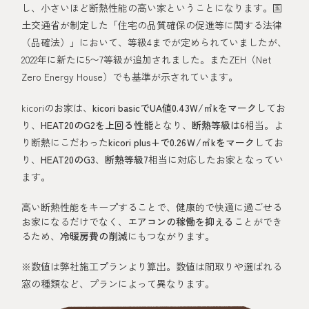
し、小さいほど断熱性能の高い家ということになります。国
土交通省が制定した「住宅の品質確保の促進等に関する法律
（品確法）」において、等級4までが定められていましたが、
2022年に新たに5〜7等級が追加されました。またZEH（Net
Zero Energy House）でも基準が示されています。
kicoriのお家は、
kicori basicでUA値0.43W/㎡kをマーク
してお
り、
HEAT20のG2を上回る性能
となり、
断熱等級は6
相当。よ
り断熱にこだわった
kicori plus+で0.26Ｗ/㎡kをマーク
してお
り、
HEAT20のG3
、
断熱等級7
相当に対応したお家となってい
ます。
高い断熱性能をキープすることで、健康的で快適に過ごせる
お家になるだけでなく、
エアコンの稼働を抑える
ことができ
るため、
冷暖房費の削減
にもつながります。
※数値は弊社施工プランより算出。数値は間取りや選ばれる
窓の種類など、プランによって異なります。