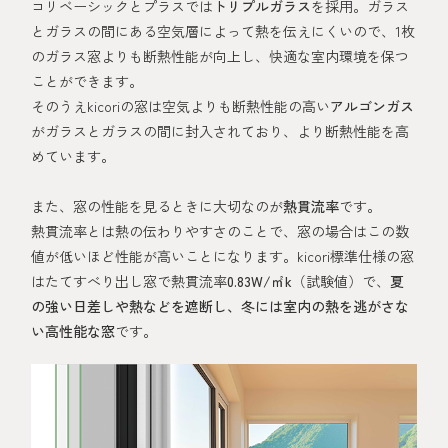
コリベーシックとプラスでは
トリプルガラス
を採用。ガラス
とガラスの間にある空気層によって熱を伝えにくいので、1枚
のガラス窓よりも断熱性能が向上し、快適な室内環境を保つ
ことができます。
そのうえkicoriの窓は空気よりも断熱性能の高い
アルゴンガス
がガラスとガラスの間に封入されており、より断熱性能を高
めています。
また、窓の性能を見るときに大切なのが
熱貫流率
です。
熱貫流率とは熱の伝わりやすさのことで、窓の場合はこの数
値が低いほど性能が高いことになります。kicori標準仕様の窓
はたてすべり出し窓で熱貫流率
0.83W/㎡k
（試験値）で、
夏
の強い日差しや熱などを遮断し、冬には室内の熱を逃がさな
い高性能な窓
です。