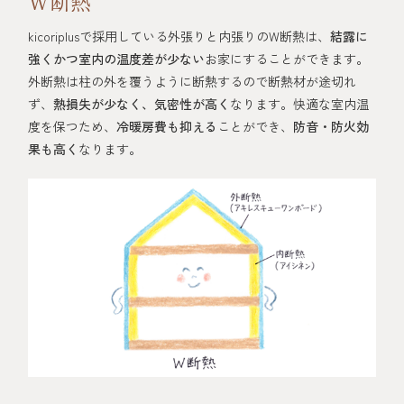
W断熱
kicoriplusで採用している外張りと内張りのW断熱は、
結露に
強くかつ室内の温度差が少ない
お家にすることができます。
外断熱は柱の外を覆うように断熱するので断熱材が途切れ
ず、
熱損失が少なく、気密性が高く
なります。快適な室内温
度を保つため、
冷暖房費も抑える
ことができ、
防音・防火効
果も高く
なります。