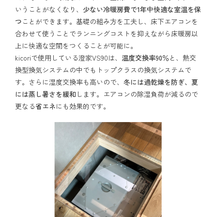
いうことがなくなり、
少ない冷暖房費で1年中快適な室温を保
つ
ことができます。基礎の組み方を工夫し、床下エアコンを
合わせて使うことでランニングコストを抑えながら床暖房以
上に快適な空間をつくることが可能に。
kicoriで使用している澄家VS90は、
温度交換率90％
と、熱交
換型換気システムの中でもトップクラスの換気システムで
す。さらに湿度交換率も高いので、
冬には過乾燥を防ぎ、夏
には蒸し暑さを緩和
します。エアコンの除湿負荷が減るので
更なる
省エネ
にも効果的です。