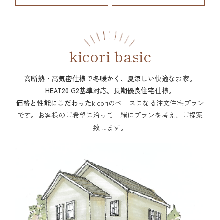
kicori basic
高断熱・高気密仕様
で
冬暖かく、夏涼しい
快適なお家。
HEAT20 G2基準
対応。
長期優良住宅
仕様。
価格と性能にこだわった
kicoriのベースになる注文住宅プラン
です。
お客様のご希望に沿って一緒にプランを考え、ご提案
致します。