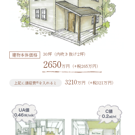
30坪（内吹き抜け2坪）
建物本体価格
2650
万円（+税265万円）
3210
万円（+税321万円）
※
上記に諸経費
を入れると