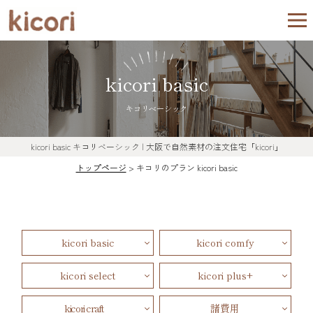
kicori basic
キコリベーシック
kicori basic
キコリベーシック
| 大阪で自然素材の注文住宅「kicori」
トップページ
>
キコリのプラン
kicori basic
kicori basic
kicori comfy
kicori select
kicori plus+
kicori craft
諸費用