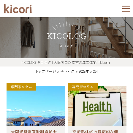
KICOLOG
キコログ
KICOLOG
キコログ
| 大阪で自然素材の注文住宅「kicori」
トップページ
>
キコログ
>
2025年
>
2月
専門家コラム
専門家コラム
太陽光発電買取制度が大
高断熱住宅の長期的な健