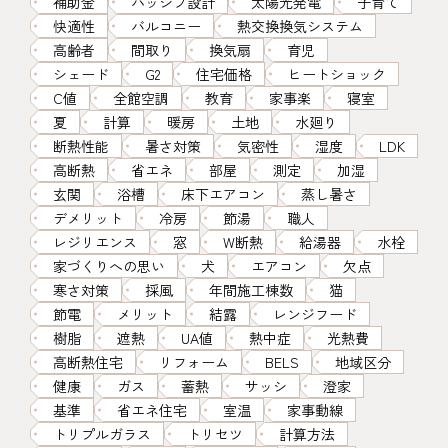
補助金
パッシブ設計
太陽光発電
子育て
快適性
バルコニー
熱交換換気システム
高齢者
間取り
換気扇
育児
シェード
G2
住宅価格
ヒートショック
C値
全館空調
教育
家事楽
寝室
夏
計算
暖房
土地
水廻り
断熱性能
暑さ対策
気密性
湿度
LDK
高断熱
省エネ
部屋
測定
加湿
玄関
浴槽
床下エアコン
蒸し暑さ
デメリット
冷房
節湯
職人
レジリエンス
窓
W断熱
給湯器
水栓
家づくりへの思い
犬
エアコン
欠点
寒さ対策
採風
年間施工棟数
猫
節電
メリット
結露
レンジフード
樹脂
遮熱
UA値
熱中症
光熱費
高断熱住宅
リフォーム
BELS
地域区分
健康
ガス
蓄熱
サッシ
澄家
基準
省エネ住宅
室温
家事動線
トリプルガラス
トリセツ
計算方法