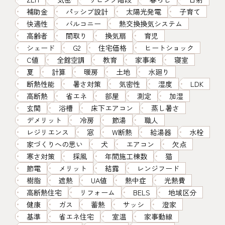
補助金
パッシブ設計
太陽光発電
子育て
快適性
バルコニー
熱交換換気システム
高齢者
間取り
換気扇
育児
シェード
G2
住宅価格
ヒートショック
C値
全館空調
教育
家事楽
寝室
夏
計算
暖房
土地
水廻り
断熱性能
暑さ対策
気密性
湿度
LDK
高断熱
省エネ
部屋
測定
加湿
玄関
浴槽
床下エアコン
蒸し暑さ
デメリット
冷房
節湯
職人
レジリエンス
窓
W断熱
給湯器
水栓
家づくりへの思い
犬
エアコン
欠点
寒さ対策
採風
年間施工棟数
猫
節電
メリット
結露
レンジフード
樹脂
遮熱
UA値
熱中症
光熱費
高断熱住宅
リフォーム
BELS
地域区分
健康
ガス
蓄熱
サッシ
澄家
基準
省エネ住宅
室温
家事動線