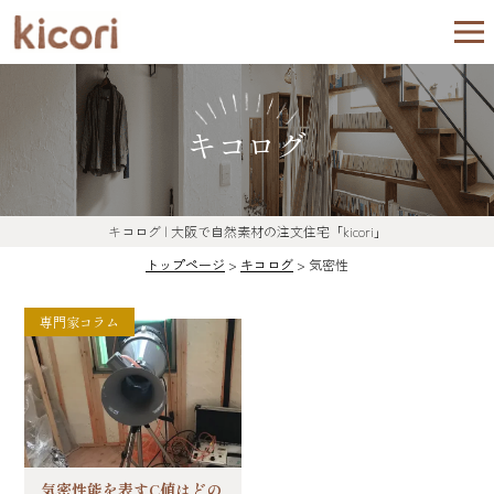
キコログ
キコログ | 大阪で自然素材の注文住宅「kicori」
トップページ
>
キコログ
>
気密性
専門家コラム
気密性能を表すC値はどの