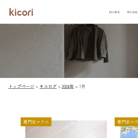
HOME
WORK
KICOLOG
キコログ
| 大阪で自然素材の注文住宅「kicori」
トップページ
>
キコログ
>
2024年
>
7月
専門家コラム
専門家コ