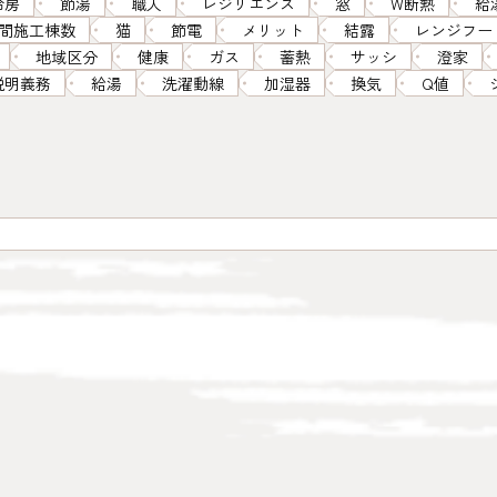
冷房
節湯
職人
レジリエンス
窓
W断熱
給
間施工棟数
猫
節電
メリット
結露
レンジフー
地域区分
健康
ガス
蓄熱
サッシ
澄家
説明義務
給湯
洗濯動線
加湿器
換気
Q値