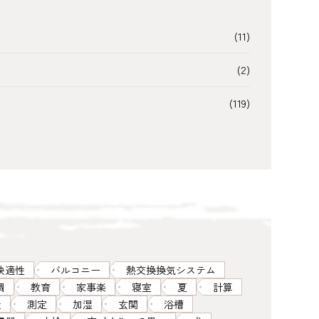
(11)
(2)
(119)
快適性
バルコニー
熱交換換気システム
調
教育
家事楽
寝室
夏
計算
屋
測定
加湿
玄関
浴槽