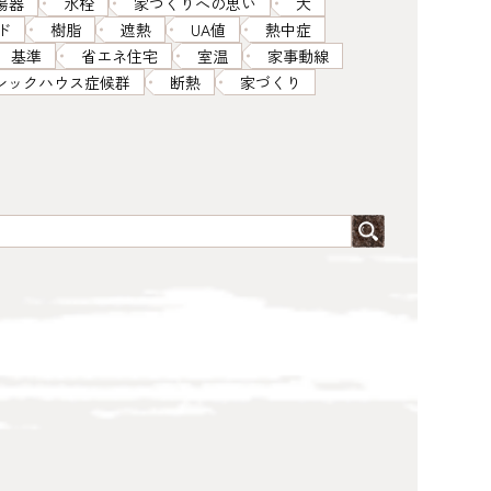
湯器
水栓
家づくりへの思い
犬
ド
樹脂
遮熱
UA値
熱中症
基準
省エネ住宅
室温
家事動線
シックハウス症候群
断熱
家づくり