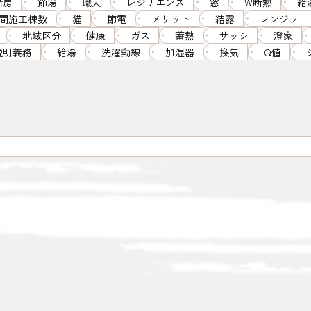
冷房
節湯
職人
レジリエンス
窓
W断熱
給
間施工棟数
猫
節電
メリット
結露
レンジフー
地域区分
健康
ガス
蓄熱
サッシ
澄家
説明義務
給湯
洗濯動線
加湿器
換気
Q値