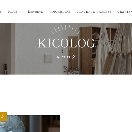
S
PLAN
kicorenova
VOICE&LIFE
CONCEPT & PROCESS
CRAFTS
KICOLOG
キコログ
ラム