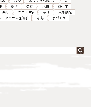
湯器
水栓
家づくりへの思い
犬
ド
樹脂
遮熱
UA値
熱中症
基準
省エネ住宅
室温
家事動線
シックハウス症候群
断熱
家づくり