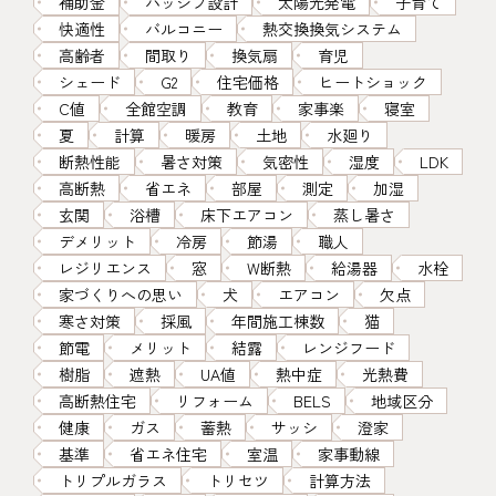
補助金
パッシブ設計
太陽光発電
子育て
快適性
バルコニー
熱交換換気システム
高齢者
間取り
換気扇
育児
シェード
G2
住宅価格
ヒートショック
C値
全館空調
教育
家事楽
寝室
夏
計算
暖房
土地
水廻り
断熱性能
暑さ対策
気密性
湿度
LDK
高断熱
省エネ
部屋
測定
加湿
玄関
浴槽
床下エアコン
蒸し暑さ
デメリット
冷房
節湯
職人
レジリエンス
窓
W断熱
給湯器
水栓
家づくりへの思い
犬
エアコン
欠点
寒さ対策
採風
年間施工棟数
猫
節電
メリット
結露
レンジフード
樹脂
遮熱
UA値
熱中症
光熱費
高断熱住宅
リフォーム
BELS
地域区分
健康
ガス
蓄熱
サッシ
澄家
基準
省エネ住宅
室温
家事動線
トリプルガラス
トリセツ
計算方法