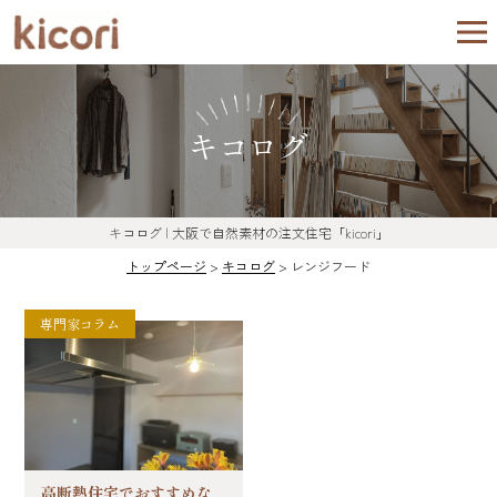
キコログ
キコログ | 大阪で自然素材の注文住宅「kicori」
トップページ
>
キコログ
>
レンジフード
専門家コラム
高断熱住宅でおすすめな