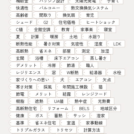
補助金
パッシブ設計
太陽光発電
子育て
快適性
バルコニー
熱交換換気システム
高齢者
間取り
換気扇
育児
シェード
G2
住宅価格
ヒートショック
C値
全館空調
教育
家事楽
寝室
夏
計算
暖房
土地
水廻り
断熱性能
暑さ対策
気密性
湿度
LDK
高断熱
省エネ
部屋
測定
加湿
玄関
浴槽
床下エアコン
蒸し暑さ
デメリット
冷房
節湯
職人
レジリエンス
窓
W断熱
給湯器
水栓
家づくりへの思い
犬
エアコン
欠点
寒さ対策
採風
年間施工棟数
猫
節電
メリット
結露
レンジフード
樹脂
遮熱
UA値
熱中症
光熱費
高断熱住宅
リフォーム
BELS
地域区分
健康
ガス
蓄熱
サッシ
澄家
基準
省エネ住宅
室温
家事動線
トリプルガラス
トリセツ
計算方法