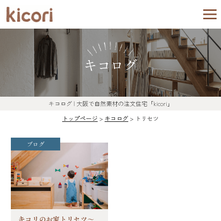
キコログ
キコログ | 大阪で自然素材の注文住宅「kicori」
トップページ
>
キコログ
>
トリセツ
ブログ
キコリのお家トリセツ～