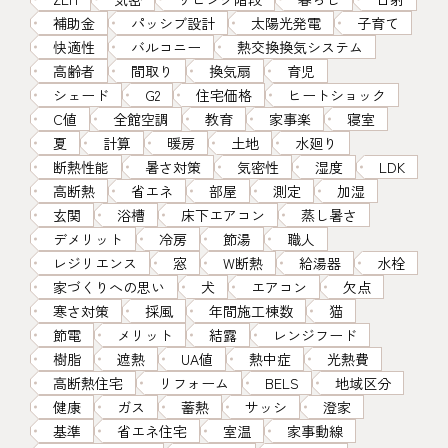
補助金
パッシブ設計
太陽光発電
子育て
快適性
バルコニー
熱交換換気システム
高齢者
間取り
換気扇
育児
シェード
G2
住宅価格
ヒートショック
C値
全館空調
教育
家事楽
寝室
夏
計算
暖房
土地
水廻り
断熱性能
暑さ対策
気密性
湿度
LDK
高断熱
省エネ
部屋
測定
加湿
玄関
浴槽
床下エアコン
蒸し暑さ
デメリット
冷房
節湯
職人
レジリエンス
窓
W断熱
給湯器
水栓
家づくりへの思い
犬
エアコン
欠点
寒さ対策
採風
年間施工棟数
猫
節電
メリット
結露
レンジフード
樹脂
遮熱
UA値
熱中症
光熱費
高断熱住宅
リフォーム
BELS
地域区分
健康
ガス
蓄熱
サッシ
澄家
基準
省エネ住宅
室温
家事動線