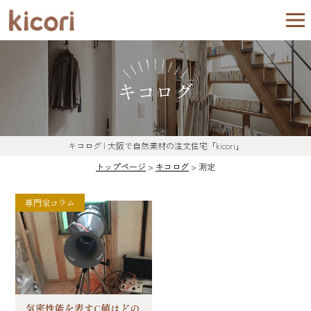
キコログ
キコログ | 大阪で自然素材の注文住宅「kicori」
トップページ
>
キコログ
>
測定
専門家コラム
気密性能を表すC値はどの