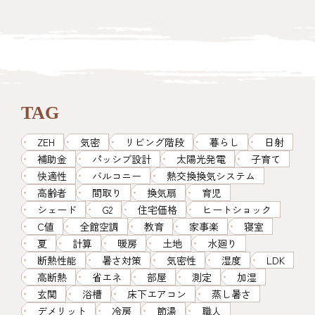
TAG
ZEH
気密
リビング階段
暮らし
日射
補助金
パッシブ設計
太陽光発電
子育て
快適性
バルコニー
熱交換換気システム
高齢者
間取り
換気扇
育児
シェード
G2
住宅価格
ヒートショック
C値
全館空調
教育
家事楽
寝室
夏
計算
暖房
土地
水廻り
断熱性能
暑さ対策
気密性
湿度
LDK
高断熱
省エネ
部屋
測定
加湿
玄関
浴槽
床下エアコン
蒸し暑さ
デメリット
冷房
節湯
職人