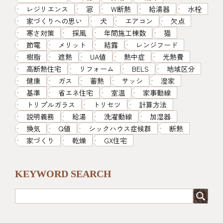
レジリエンス
窓
W断熱
給湯器
水栓
家づくりへの思い
犬
エアコン
欠点
寒さ対策
採風
年間施工棟数
猫
節電
メリット
結露
レンジフード
樹脂
遮熱
UA値
熱中症
光熱費
高断熱住宅
リフォーム
BELS
地域区分
健康
ガス
蓄熱
サッシ
澄家
基準
省エネ住宅
室温
家事動線
トリプルガラス
トリセツ
計算方法
説明義務
給湯
洗濯動線
加湿器
換気
Q値
シックハウス症候群
断熱
家づくり
乾燥
GX住宅
KEYWORD SEARCH