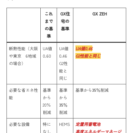
これ
GX住
GX ZEH
まで
宅の
の基
基準
準
断熱性能（大阪
UA値
UA値
UA値0.46
や東京 6地域
0.60
0.46
G2性能と同じ
の場合）
G2性
能と
同じ
必要な省エネ性
基準
基準
基準から
35％
削減
能
から
から
20％
35％
削減
削減
必要な設備
特に
HEMS
定置用蓄電池
なし
高度エネルギーマネージ