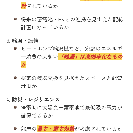
計
されているか
将来の蓄電池・EVとの連携を見すえた配線
計画になっているか
給湯・設備
ヒートポンプ給湯機など、家庭のエネルギ
ー消費の大きい
「給湯」は高効率化なもの
か
将来の機器交換を見据えたスペースと配管
計画か
防災・レジリエンス
停電時に太陽光＋蓄電池で最低限の電力が
確保できるか
部屋の
暑さ・寒さ対策
が考慮されているか