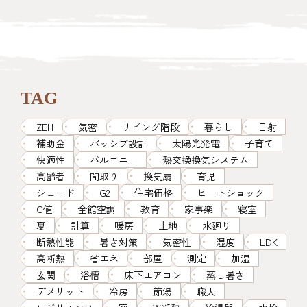
TAG
ZEH
気密
リビング階段
暮らし
日射
補助金
パッシブ設計
太陽光発電
子育て
快適性
バルコニー
熱交換換気システム
高齢者
間取り
換気扇
育児
シェード
G2
住宅価格
ヒートショック
C値
全館空調
教育
家事楽
寝室
夏
計算
暖房
土地
水廻り
断熱性能
暑さ対策
気密性
湿度
LDK
高断熱
省エネ
部屋
測定
加湿
玄関
浴槽
床下エアコン
蒸し暑さ
デメリット
冷房
節湯
職人