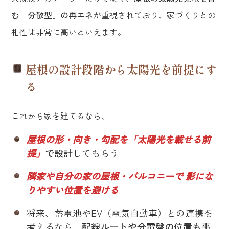
む「分散型」の再エネ
が重視されており、家づくりとの
相性は非常に高いといえます。
屋根の設計段階から太陽光を前提にす
る
これから家を建てるなら、
屋根の形・向き・勾配を「太陽光を載せる前
提」
で設計
してもらう
隣家や自分の家の屋根・バルコニーで 影にな
りやすい位置を避ける
将来、蓄電池やEV（電気自動車）との連携を
考えるなら、
配線ルートや分電盤の位置も事