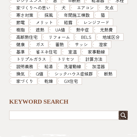
レジリエンス
窓
W断熱
給湯器
水栓
家づくりへの思い
犬
エアコン
欠点
寒さ対策
採風
年間施工棟数
猫
節電
メリット
結露
レンジフード
樹脂
遮熱
UA値
熱中症
光熱費
高断熱住宅
リフォーム
BELS
地域区分
健康
ガス
蓄熱
サッシ
澄家
基準
省エネ住宅
室温
家事動線
トリプルガラス
トリセツ
計算方法
説明義務
給湯
洗濯動線
加湿器
換気
Q値
シックハウス症候群
断熱
家づくり
乾燥
GX住宅
KEYWORD SEARCH