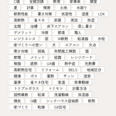
C値
全館空調
教育
家事楽
寝室
夏
計算
暖房
土地
水廻り
断熱性能
暑さ対策
気密性
湿度
LDK
高断熱
省エネ
部屋
測定
加湿
玄関
浴槽
床下エアコン
蒸し暑さ
デメリット
冷房
節湯
職人
レジリエンス
窓
W断熱
給湯器
水栓
家づくりへの思い
犬
エアコン
欠点
寒さ対策
採風
年間施工棟数
猫
節電
メリット
結露
レンジフード
樹脂
遮熱
UA値
熱中症
光熱費
高断熱住宅
リフォーム
BELS
地域区分
健康
ガス
蓄熱
サッシ
澄家
基準
省エネ住宅
室温
家事動線
トリプルガラス
トリセツ
計算方法
説明義務
給湯
洗濯動線
加湿器
換気
Q値
シックハウス症候群
断熱
家づくり
乾燥
GX住宅