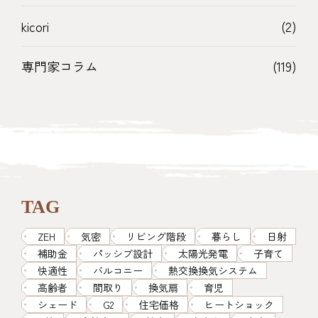
kicori
(2)
専門家コラム
(119)
TAG
ZEH
気密
リビング階段
暮らし
日射
補助金
パッシブ設計
太陽光発電
子育て
快適性
バルコニー
熱交換換気システム
高齢者
間取り
換気扇
育児
シェード
G2
住宅価格
ヒートショック