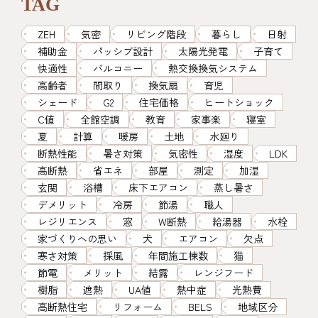
TAG
ZEH
気密
リビング階段
暮らし
日射
補助金
パッシブ設計
太陽光発電
子育て
快適性
バルコニー
熱交換換気システム
高齢者
間取り
換気扇
育児
シェード
G2
住宅価格
ヒートショック
C値
全館空調
教育
家事楽
寝室
夏
計算
暖房
土地
水廻り
断熱性能
暑さ対策
気密性
湿度
LDK
高断熱
省エネ
部屋
測定
加湿
玄関
浴槽
床下エアコン
蒸し暑さ
デメリット
冷房
節湯
職人
レジリエンス
窓
W断熱
給湯器
水栓
家づくりへの思い
犬
エアコン
欠点
寒さ対策
採風
年間施工棟数
猫
節電
メリット
結露
レンジフード
樹脂
遮熱
UA値
熱中症
光熱費
高断熱住宅
リフォーム
BELS
地域区分